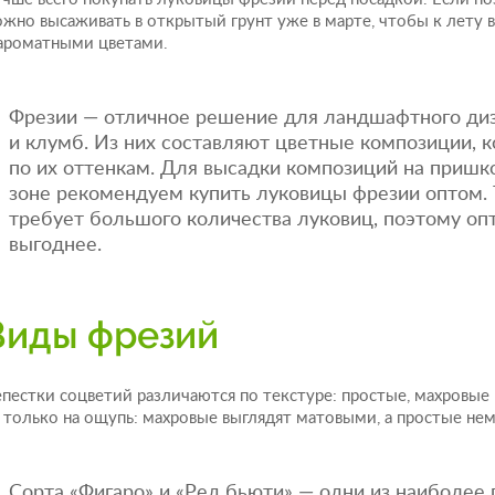
жно высаживать в открытый грунт уже в марте, чтобы к лету 
ароматными цветами.
Фрезии — отличное решение для ландшафтного диз
и клумб. Из них составляют цветные композиции, 
по их оттенкам. Для высадки композиций на пришк
зоне рекомендуем купить луковицы фрезии оптом. 
требует большого количества луковиц, поэтому оп
выгоднее.
Виды фрезий
пестки соцветий различаются по текстуре: простые, махровые
 только на ощупь: махровые выглядят матовыми, а простые не
Сорта «Фигаро» и «Ред бьюти» — одни из наиболее