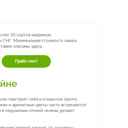
более 30 сортов напрямую
и СНГ. Минимальная стоимость заказа
ставки описаны здесь:
Прайс-лист
айне
сно чувствует себя в открытом грунте,
ркие и ароматные цветы часто встречаются
ия в окружении сочной зелени делают
зволяет мягкий климат, то луковицы