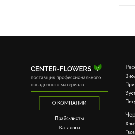
Рас
CENTER-FLOWERS
Вио
поставщик профессионального
посадочного материала
При
Эус
Пет
О КОМПАНИИ
Чер
Прайс-листы
Хри
Каталоги
Гво