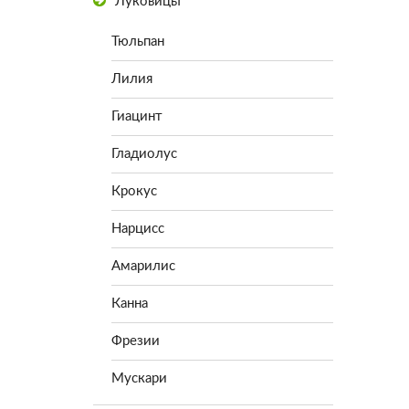
Луковицы
Тюльпан
Лилия
Гиацинт
Гладиолус
Крокус
Нарцисс
Амарилис
Канна
Фрезии
Мускари