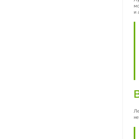
мо
и 
Ле
не