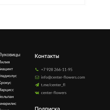
Луковицы
Контакты
Лилия
Гиацинт
+7 928 266-11-95
Гладиолус
info@center-flowers.com
Крокус
t.me/center_fl
Нарцисс
сenter-flowers
Тюльпан
Амарилис
Подписка