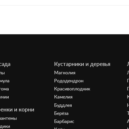
сада
Кустарники и деревья
лы
Магнолия
мула
Рододендрон
тома
Красивоплодник
унии
Камелия
Буддлея
енки и корни
Берёза
зантемы
Барбарис
здики