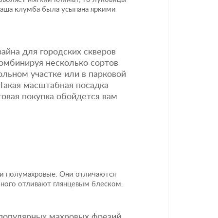
ваша клумба была усыпана яркими
айна для городских скверов
комбинируя несколько сортов
ольном участке или в парковой
Такая масштабная посадка
товая покупка обойдется вам
 и полумахровые. Они отличаются
много отливают глянцевым блеском.
 популярных махровых фрезий.