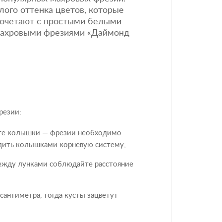
лого оттенка цветов, которые
сочетают с простыми белыми
 махровыми фрезиями «Даймонд
резии:
йте колышки — фрезии необходимо
едить колышками корневую систему;
между лунками соблюдайте расстояние
сантиметра, тогда кусты зацветут