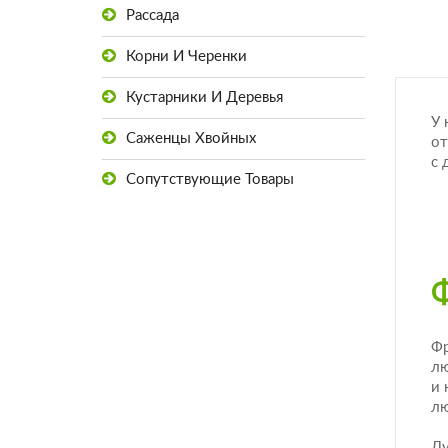
Рассада
Корни И Черенки
Кустарники И Деревья
У 
Саженцы Хвойных
от
с 
Сопутствующие Товары
Фр
лю
и 
лю
Лу