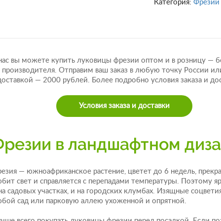
Категория:
Фрезии
нас вы можете купить луковицы фрезии оптом и в розницу — 
 производителя. Отправим ваш заказ в любую точку России ил
доставкой — 2000 рублей. Более подробно условия заказа и до
Условия заказа и доставки
Фрезии в ландшафтном диз
езия — южноафриканское растение, цветет до 6 недель, прекра
бит свет и справляется с перепадами температуры. Поэтому я
на садовых участках, и на городских клумбах. Изящные соцвет
бой сад или парковую аллею ухоженной и опрятной.
чше всего покупать луковицы фрезии перед посадкой. Если по