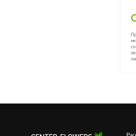
Пр
не
со
пе
ли
Рас