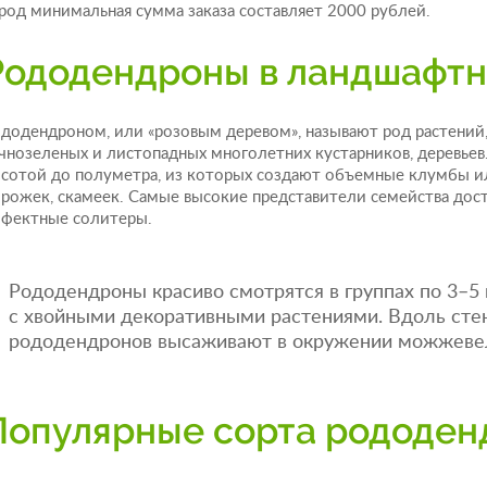
род минимальная сумма заказа составляет 2000 рублей.
Рододендроны в ландшафтн
додендроном, или «розовым деревом», называют род растений
чнозеленых и листопадных многолетних кустарников, деревье
сотой до полуметра, из которых создают объемные клумбы и
рожек, скамеек. Самые высокие представители семейства дост
фектные солитеры.
Рододендроны красиво смотрятся в группах по 3–5 
с хвойными декоративными растениями. Вдоль стен
рододендронов высаживают в окружении можжевел
Популярные сорта рододен