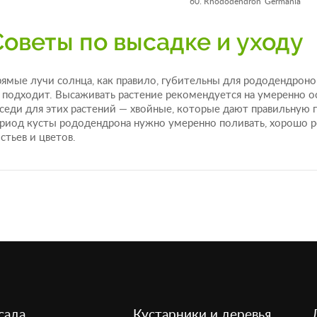
Rhododendron 'Germania'
Советы по высадке и уходу
ямые лучи солнца, как правило, губительны для рододендронов
 подходит. Высаживать растение рекомендуется на умеренно 
седи для этих растений — хвойные, которые дают правильную 
риод кусты рододендрона нужно умеренно поливать, хорошо р
стьев и цветов.
сада
Кустарники и деревья