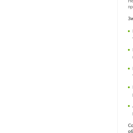
Не
пр
Зи
Со
об