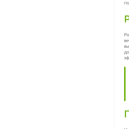
го
Ро
ве
вы
до
эф