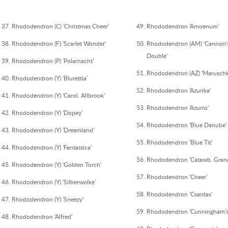
Rhododendron (C) 'Christmas Cheer'
Rhododendron 'Amoenum'
Rhododendron (F) 'Scarlet Wonder'
Rhododendron (AM) 'Cannon'
Double'
Rhododendron (P) 'Polarnacht'
Rhododendron (AZ) 'Maruschk
Rhododendron (Y) 'Blurettia'
Rhododendron 'Azurika'
Rhododendron (Y) 'Carol. Allbrook'
Rhododendron 'Azurro'
Rhododendron (Y) 'Dopey'
Rhododendron 'Blue Danube'
Rhododendron (Y) 'Dreamland'
Rhododendron 'Blue Tit'
Rhododendron (Y) 'Fantastica'
Rhododendron 'Catawb. Grand
Rhododendron (Y) 'Golden Torch'
Rhododendron 'Cheer'
Rhododendron (Y) 'Silberwolke'
Rhododendron 'Csardas'
Rhododendron (Y) 'Sneezy'
Rhododendron 'Cunningham's
Rhododendron 'Alfred'