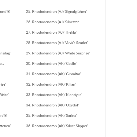
mond'®
Rhododendron (AJ) 'Signalglühen'
Rhododendron (AJ) 'Silvester'
Rhododendron (AJ) 'Thekla'
Rhododendron (AJ) 'Vuyk's Scarlet'
nsdag'
Rhododendron (AJ) 'White Surprise'
tt'
Rhododendron (AK) 'Cecile'
Rhododendron (AK) 'Gibraltar'
ise'
Rhododendron (AK) 'Kilian'
White'
Rhododendron (AK) 'Klondyke'
Rhododendron (AK) 'Oxydol'
ire'®
Rhododendron (AK) 'Sarina'
ttchen'
Rhododendron (AK) 'Silver Slipper'