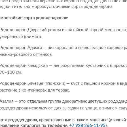
 все представители вересковых хорошо подходят для наших ш
едпочтительно морозоустойчивые сорта рододендрона.
мостойкие сорта рододендронов:
Рододендрон Даурский родом из алтайской горной местности,
умеренного климата.
Рододендрон Адамса — низкорослое и вечнозеленое садовое р
нежно-розового оттенков.
Рододендрон канадский — неприхотливый кустарник с широкой
90–100 см.
Рододендрон Silvester (японский) — куст с пышной кроной в ви
растение в контейнерах для террас.
Азалия — это отдельная группа декоративноцветущих рододен
рододендрона используют для высадки на улице, в зимнем саду
рта рододендрона, представленные в нашем магазине (уточня
новлении каталогов по телефону:
+7 928 266-11-95
):