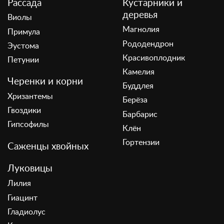
Рассада
Кустарники и
деревья
Виолы
Магнолия
Примула
Рододендрон
Эустома
Красивоплодник
Петунии
Камелия
Черенки и корни
Буддлея
Хризантемы
Берёза
Гвоздики
Барбарис
Гипсофилы
Клён
Гортензии
Саженцы хвойных
Луковицы
Лилия
Гиацинт
Гладиолус