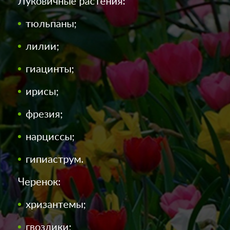
Луковичные растения:
тюльпаны;
лилии;
гиацинты;
ирисы;
фрезия;
нарциссы;
гипиаструм.
Черенок:
хризантемы;
гвоздики;