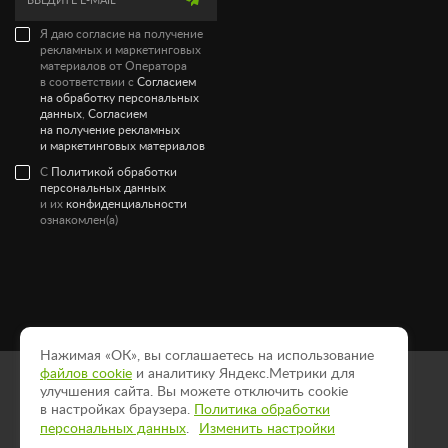
Я даю согласие на получение
рекламных и маркетинговых
материалов от Оператора
в соответствии с
Согласием
на обработку персональных
данных
,
Согласием
на получение рекламных
и маркетинговых материалов
С
Политикой обработки
персональных данных
и их
конфиденциальности
ознакомлен(а)
Нажимая «ОК», вы соглашаетесь на использование
файлов cookie
и аналитику Яндекс.Метрики для
Политика конфиденциальности
улучшения сайта. Вы можете отключить cookie
Пользовательское соглашение
в настройках браузера.
Политика обработки
Согласие на рассылку
персональных данных
.
Изменить настройки