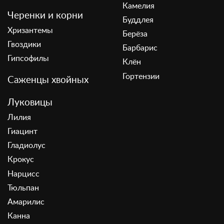
Камелия
Черенки и корни
Буддлея
Хризантемы
Берёза
Гвоздики
Барбарис
Гипсофилы
Клён
Гортензии
Саженцы хвойных
Луковицы
Лилия
Гиацинт
Гладиолус
Крокус
Нарцисс
Тюльпан
Амарилис
Канна