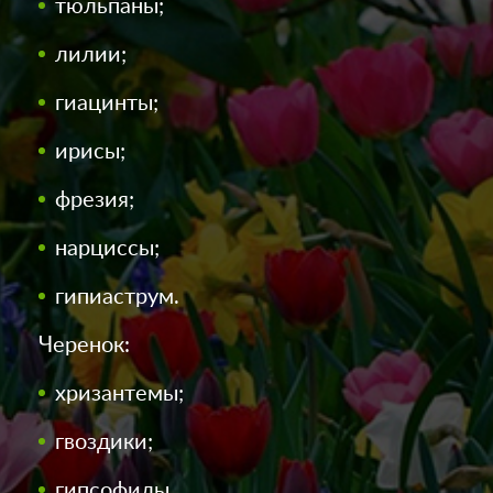
тюльпаны;
лилии;
гиацинты;
ирисы;
фрезия;
нарциссы;
гипиаструм.
Черенок:
хризантемы;
гвоздики;
гипсофилы.