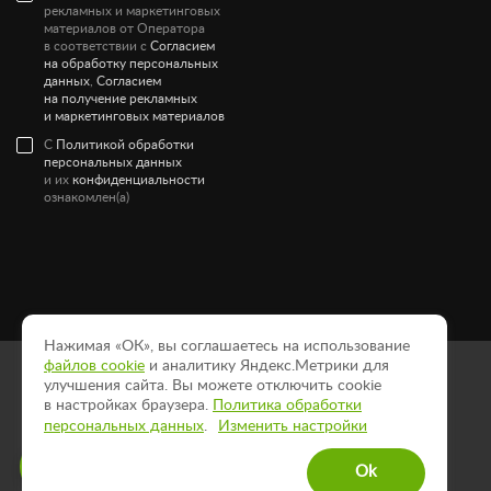
рекламных и маркетинговых
материалов от Оператора
в соответствии с
Согласием
на обработку персональных
данных
,
Согласием
на получение рекламных
и маркетинговых материалов
С
Политикой обработки
персональных данных
и их
конфиденциальности
ознакомлен(а)
Нажимая «ОК», вы соглашаетесь на использование
файлов cookie
и аналитику Яндекс.Метрики для
Политика конфиденциальности
улучшения сайта. Вы можете отключить cookie
Пользовательское соглашение
в настройках браузера.
Политика обработки
Согласие на рассылку
персональных данных
.
Изменить настройки
Ответим на вопросы и
© 2026
Компания Center-Flowers.
Ok
поможем оформить заказ