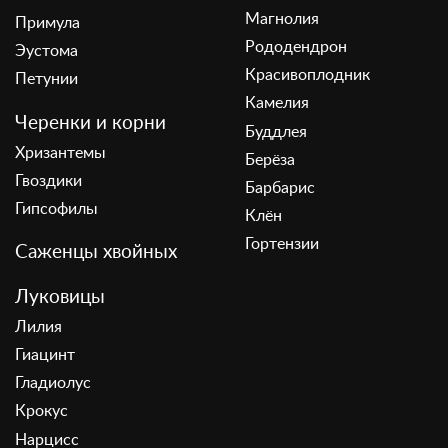
Магнолия
Примула
Рододендрон
Эустома
Красивоплодник
Петунии
Камелия
Черенки и корни
Буддлея
Хризантемы
Берёза
Гвоздики
Барбарис
Гипсофилы
Клён
Гортензии
Саженцы хвойных
Луковицы
Лилия
Гиацинт
Гладиолус
Крокус
Нарцисс