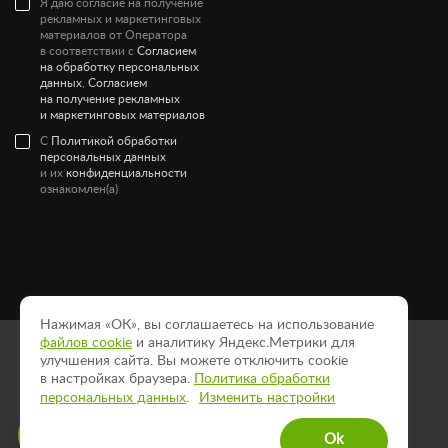
Я даю согласие на получение
рекламных и маркетинговых
материалов от Оператора
в соответствии с
Согласием
на обработку персональных
данных
,
Согласием
на получение рекламных
и маркетинговых материалов
С
Политикой обработки
персональных данных
и их
конфиденциальности
ознакомлен(а)
Нажимая «ОК», вы соглашаетесь на использование
файлов cookie
и аналитику Яндекс.Метрики для
Политика конфиденциальности
улучшения сайта. Вы можете отключить cookie
Пользовательское соглашение
в настройках браузера.
Политика обработки
Согласие на рассылку
персональных данных
.
Изменить настройки
Ответим на вопросы и
© 2026
Компания Center-Flowers.
Ok
поможем оформить заказ