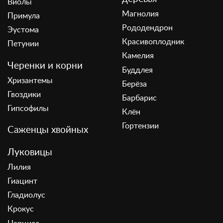
Виолы
Магнолия
Примула
Рододендрон
Эустома
Красивоплодник
Петунии
Камелия
Черенки и корни
Буддлея
Хризантемы
Берёза
Гвоздики
Барбарис
Гипсофилы
Клён
Гортензии
Саженцы хвойных
Луковицы
Лилия
Гиацинт
Гладиолус
Крокус