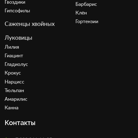
Гвоздики
Барбарис
Гипсофилы
Клён
Гортензии
Саженцы хвойных
Луковицы
Лилия
Гиацинт
Гладиолус
Крокус
Нарцисс
Тюльпан
Амарилис
Канна
Контакты