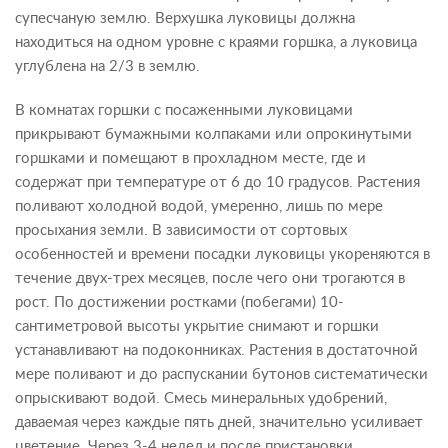
супесчаную землю. Верхушка луковицы должна
находиться на одном уровне с краями горшка, а луковица
углублена на 2/3 в землю.
В комнатах горшки с посаженными луковицами
прикрывают бумажными колпаками или опрокинутыми
горшками и помещают в прохладном месте, где и
содержат при температуре от 6 до 10 градусов. Растения
поливают холодной водой, умеренно, лишь по мере
просыхания земли. В зависимости от сортовых
особенностей и времени посадки луковицы укореняются в
течение двух-трех месяцев, после чего они трогаются в
рост. По достижении ростками (побегами) 10-
сантиметровой высоты укрытие снимают и горшки
устанавливают на подоконниках. Растения в достаточной
мере поливают и до распускании бутонов систематически
опрыскивают водой. Смесь минеральных удобрений,
даваемая через каждые пять дней, значительно усиливает
цветение. Через 3-4 недел и после пристановки