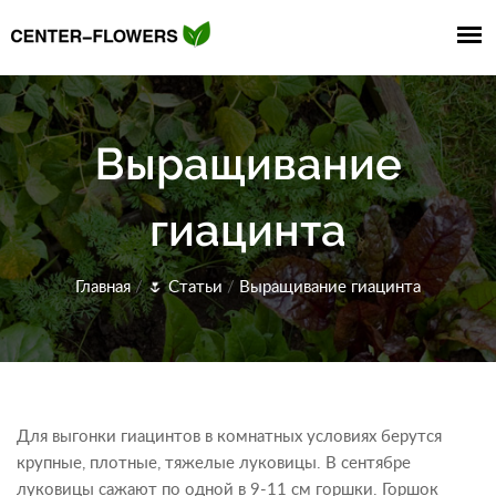
Выращивание
гиацинта
Главная
/
🌷
Статьи
/
Выращивание гиацинта
Для выгонки гиацинтов в комнатных условиях берутся
крупные, плотные, тяжелые луковицы. В сентябре
луковицы сажают по одной в 9-11 см горшки. Горшок