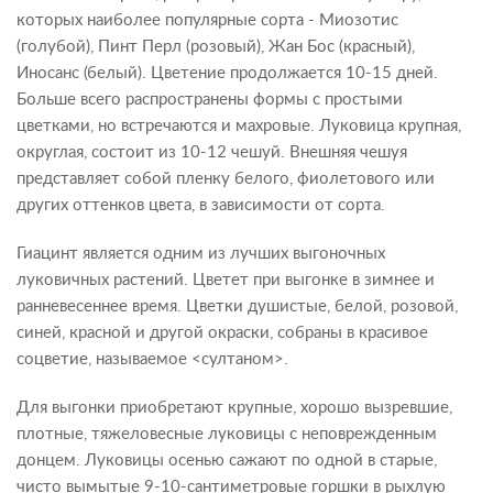
которых наиболее популярные сорта - Миозотис
(голубой), Пинт Перл (розовый), Жан Бос (красный),
Иносанс (белый). Цветение продолжается 10-15 дней.
Больше всего распространены формы с простыми
цветками, но встречаются и махровые. Луковица крупная,
округлая, состоит из 10-12 чешуй. Внешняя чешуя
представляет собой пленку белого, фиолетового или
других оттенков цвета, в зависимости от сорта.
Гиацинт является одним из лучших выгоночных
луковичных растений. Цветет при выгонке в зимнее и
ранневесеннее время. Цветки душистые, белой, розовой,
синей, красной и другой окраски, собраны в красивое
соцветие, называемое <султаном>.
Для выгонки приобретают крупные, хорошо вызревшие,
плотные, тяжеловесные луковицы с неповрежденным
донцем. Луковицы осенью сажают по одной в старые,
чисто вымытые 9-10-сантиметровые горшки в рыхлую