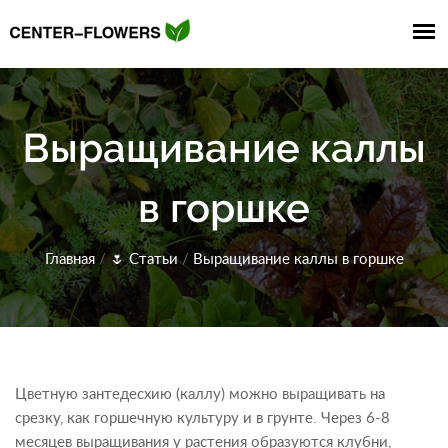
Выращивание каллы
в горшке
Главная
/
🌷
Статьи
/
Выращивание каллы в горшке
Цветную зантедесхию (каллу) можно выращивать на
срезку, как горшечную культуру и в грунте. Через 6-8
месяцев выращивания у растения образуются клубни,