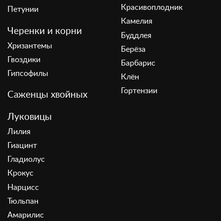
Красивоплодник
Петунии
Камелия
Черенки и корни
Буддлея
Хризантемы
Берёза
Гвоздики
Барбарис
Гипсофилы
Клён
Гортензии
Саженцы хвойных
Луковицы
Лилия
Гиацинт
Гладиолус
Крокус
Нарцисс
Тюльпан
Амарилис